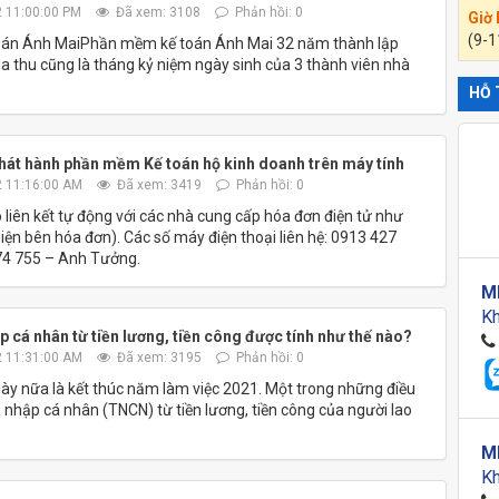
 11:00:00 PM
Đã xem: 3108
Phản hồi: 0
Giờ
(9-1
oán Ánh MaiPhần mềm kế toán Ánh Mai 32 năm thành lập
a thu cũng là tháng kỷ niệm ngày sinh của 3 thành viên nhà
HỖ 
át hành phần mềm Kế toán hộ kinh doanh trên máy tính
 11:16:00 AM
Đã xem: 3419
Phản hồi: 0
iên kết tự động với các nhà cung cấp hóa đơn điện tử như
n bên hóa đơn). Các số máy điện thoại liên hệ: 0913 427
74 755 – Anh Tưởng.
M
Kh
p cá nhân từ tiền lương, tiền công được tính như thế nào?
 11:31:00 AM
Đã xem: 3195
Phản hồi: 0
gày nữa là kết thúc năm làm việc 2021. Một trong những điều
 nhập cá nhân (TNCN) từ tiền lương, tiền công của người lao
?
M
Kh