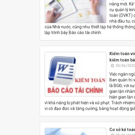
năng mới. Kế
cụ quản lý ki
toán (DVKT) đ
nhà đầu tư, c
của Nhà nước, cũng như thiết lập hệ thống thông ti
lập trình bày Báo cáo tài chính.
Kiểm toán viê
kiểm toán bá
05/06/2020
Việc ngăn ngừ
Ban quản trị 
là BGĐ, với s
gian lận nhằm
hiện gian lận
vì khả năng bị phát hiện và xử phạt. Trách nhiệ
vi có đạo đức và tăng cường, bằng hoạt động giá
Cơ sở kế toá