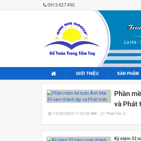
0913.427.490
GIỚI THIỆU
SẢN PHẨM
Phần mề
và Phát 
13/09/2025 11:53:00 AM
Phản hồi: 0
Kỷ niệm 32 