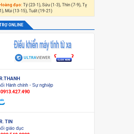
 Hoàng đạo:
Tý (23-1), Sửu (1-3), Thìn (7-9), Tỵ
1), Mùi (13-15), Tuất (19-21)
TRỢ ONLINE
R.THANH
ối Hành chính - Sự nghiệp
0913.427.490
R. TIN
ối giáo dục