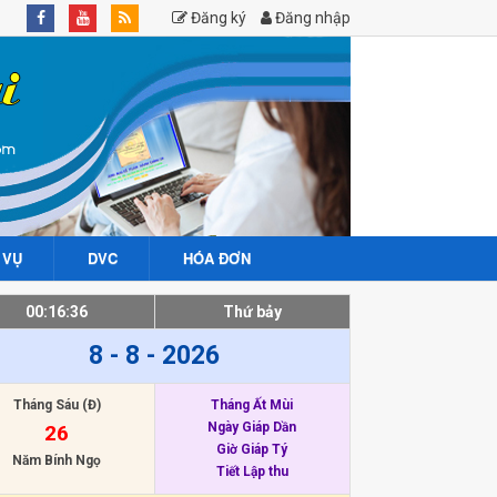
Đăng ký
Đăng nhập
 VỤ
DVC
HÓA ĐƠN
00:16:36
Thứ bảy
8 - 8 - 2026
Tháng Sáu (Đ)
Tháng Ất Mùi
Ngày Giáp Dần
26
Giờ Giáp Tý
Năm Bính Ngọ
Tiết Lập thu