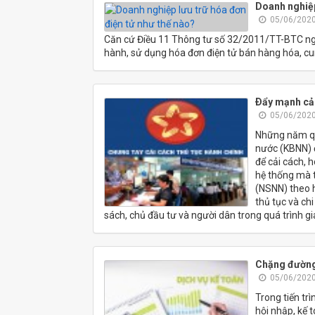
Doanh nghiệp
05/06/2020
Căn cứ Điều 11 Thông tư số 32/2011/TT-BTC ngà
hành, sử dụng hóa đơn điện tử bán hàng hóa, cun
Ðẩy mạnh cải
05/06/2020
Những năm qu
nước (KBNN) đ
để cải cách, 
hệ thống mà t
(NSNN) theo h
thủ tục và ch
sách, chủ đầu tư và người dân trong quá trình gi
Chặng đường
05/06/2020
Trong tiến tr
hội nhập, kế 