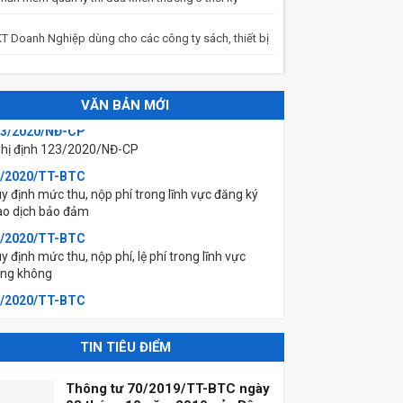
T Doanh Nghiệp dùng cho các công ty sách, thiết bị
VĂN BẢN MỚI
3/2020/NĐ-CP
hị định 123/2020/NĐ-CP
/2020/TT-BTC
y định mức thu, nộp phí trong lĩnh vực đăng ký
ao dịch bảo đảm
/2020/TT-BTC
y định mức thu, nộp phí, lệ phí trong lĩnh vực
ng không
/2020/TT-BTC
y định mức thu, nộp phí đăng ký (xác nhận) sử
ng mã số mã vạch nước ngoài và lệ phí sở hữu
ng nghiệp
TIN TIÊU ĐIỂM
/2020/TT-BTC
y định mức thu, nộp phí thẩm định kỉnh doanh
Thông tư 70/2019/TT-BTC ngày
ng hoá, dịch vụ hạn chế kinh doanh; hàng hoá,