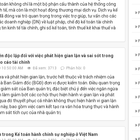
 toán không chỉ là một bộ phận cấu thành của hệ thống công
nh tế, mà còn là một hoạt động thương mại dịch vụ. Dịch vụ kế
P
ã đóng vai trò quan trọng trong việc trợ giúp, tư vấn cho các
ác doanh nghiệp (DN) về luật pháp, chế độ kế toán tài chính
P
n kinh tế tài chính, ghi sổ kế toán, tính thuế kê khai thuế và
P
P
n độc lập đối với việc phát hiện gian lận và sai sót trong
o cáo tài chính
 10:50:00 AM
Đã xem: 3713
Phản hồi: 0
P
a và phát hiện gian lận, trước hết thuộc về trách nhiệm của
và Ban Giám đốc (BGĐ) đơn vị được kiểm toán. Điều quan trọng
P
ự giám sát của Ban quản trị, đặc biệt chú ý đến việc ngăn ngừa
 làm giảm bớt các cơ hội thực hiện hành vi gian lận và phát
P
 qua đó thuyết phục cá nhân không thực hiện hành vi gian lận
m này, bao gồm việc cam kết tạo ra văn hóa trung thực và hành
P
m sát tích cực của nhà quản trị.
P
n trong Kế toán hành chính sự nghiệp ở Việt Nam
P