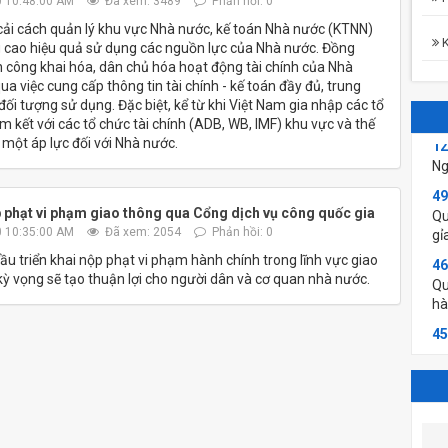
 10:48:00 AM
Đã xem: 3489
Phản hồi: 0
cải cách quản lý khu vực Nhà nước, kế toán Nhà nước (KTNN)
K
 cao hiệu quả sử dụng các nguồn lực của Nhà nước. Đồng
ện công khai hóa, dân chủ hóa hoạt động tài chính của Nhà
ua việc cung cấp thông tin tài chính - kế toán đầy đủ, trung
đối tượng sử dụng. Đặc biệt, kể từ khi Việt Nam gia nhập các tổ
 kết với các tổ chức tài chính (ADB, WB, IMF) khu vực và thế
12
h một áp lực đối với Nhà nước.
Ng
49
Qu
 phạt vi phạm giao thông qua Cổng dịch vụ công quốc gia
gỉ
 10:35:00 AM
Đã xem: 2054
Phản hồi: 0
46
ầu triển khai nộp phạt vi phạm hành chính trong lĩnh vực giao
Qu
kỳ vọng sẽ tạo thuận lợi cho người dân và cơ quan nhà nước.
hà
45
Qu
dụ
cô
44
Qu
hà