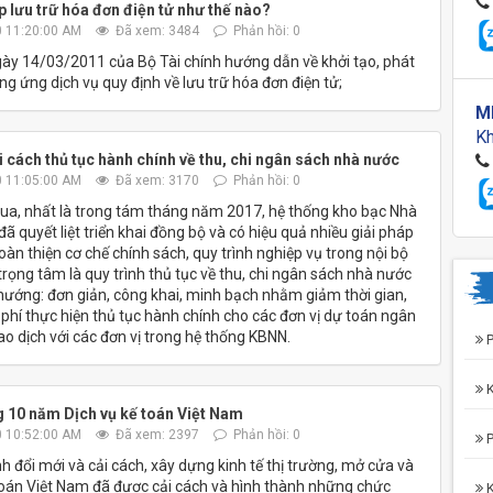
 lưu trữ hóa đơn điện tử như thế nào?
 11:20:00 AM
Đã xem: 3484
Phản hồi: 0
y 14/03/2011 của Bộ Tài chính hướng dẫn về khởi tạo, phát
g ứng dịch vụ quy định về lưu trữ hóa đơn điện tử;
M
Kh
 cách thủ tục hành chính về thu, chi ngân sách nhà nước
 11:05:00 AM
Đã xem: 3170
Phản hồi: 0
a, nhất là trong tám tháng năm 2017, hệ thống kho bạc Nhà
ã quyết liệt triển khai đồng bộ và có hiệu quả nhiều giải pháp
hoàn thiện cơ chế chính sách, quy trình nghiệp vụ trong nội bộ
rọng tâm là quy trình thủ tục về thu, chi ngân sách nhà nước
ướng: đơn giản, công khai, minh bạch nhằm giảm thời gian,
i phí thực hiện thủ tục hành chính cho các đơn vị dự toán ngân
ao dịch với các đơn vị trong hệ thống KBNN.
P
K
 10 năm Dịch vụ kế toán Việt Nam
 10:52:00 AM
Đã xem: 2397
Phản hồi: 0
P
ình đổi mới và cải cách, xây dựng kinh tế thị trường, mở cửa và
toán Việt Nam đã được cải cách và hình thành những chức
K