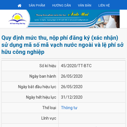
Đăng ký
Đăng nhập
SẢN PHẨM
HƯỚNG DẪN
VĂN BẢN
LIÊN HỆ
Quy định mức thu, nộp phí đăng ký (xác nhận)
sử dụng mã số mã vạch nước ngoài và lệ phí sở
hữu công nghiệp
Số kí hiệu
45/2020/TT-BTC
Ngày ban hành
26/05/2020
Ngày bắt đầu hiệu lực
26/05/2020
Ngày hết hiệu lực
31/12/2020
Thể loại
Thông tư
Lĩnh vực