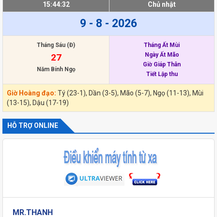
15:44:33
Chủ nhật
9 - 8 - 2026
Tháng Sáu (Đ)
Tháng Ất Mùi
Ngày Ất Mão
27
Giờ Giáp Thân
Năm Bính Ngọ
Tiết Lập thu
Giờ Hoàng đạo:
Tý (23-1), Dần (3-5), Mão (5-7), Ngọ (11-13), Mùi
(13-15), Dậu (17-19)
HỖ TRỢ ONLINE
MR.THANH