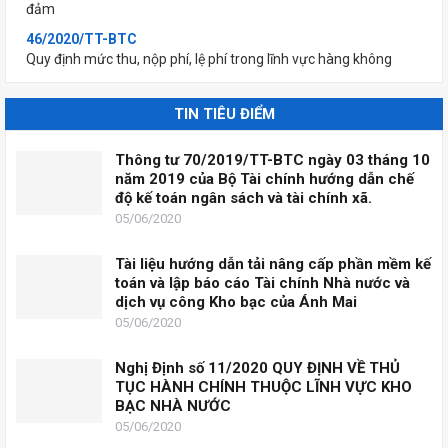
46/2020/TT-BTC
Quy định mức thu, nộp phí, lệ phí trong lĩnh vực hàng không
45/2020/TT-BTC
Quy định mức thu, nộp phí đăng ký (xác nhận) sử dụng mã số
TIN TIÊU ĐIỂM
mã vạch nước ngoài và lệ phí sở hữu công nghiệp
44/2020/TT-BTC
Thông tư 70/2019/TT-BTC ngày 03 tháng 10
Quy định mức thu, nộp phí thẩm định kỉnh doanh hàng hoá, dịch
năm 2019 của Bộ Tài chính hướng dẫn chế
vụ hạn chế kinh doanh; hàng hoá, dịch vụ kinh doanh có đỉều
độ kế toán ngân sách và tài chính xã.
kiện thuộc lĩnh vực thương mại và lệ phí cấp Giấy phép thành
05/06/2020
lập Sở Giao dịch...
43/2020/TT-BTC
Tài liệu hướng dẫn tải nâng cấp phần mềm kế
Quy định mức thu, nộp phí thẩm định nội dung tài liệu không
toán và lập báo cáo Tài chính Nhà nước và
kinh doanh để cấp giấy phép xuất bản, lệ phí cấp giấy phép
dịch vụ công Kho bạc của Ánh Mai
nhập khẩu xuất bản phẩm không kinh doanh, lệ phí đăng ký
05/06/2020
nhập khẩu xuất bản phẩm...
41/2020/TT-BTC
Nghị Định số 11/2020 QUY ĐỊNH VỀ THỦ
Sửa đổi, bổ sung một số điều của Thông tư số 219/2016/TT-
TỤC HÀNH CHÍNH THUỘC LĨNH VỰC KHO
BTC ngày 10 tháng 11 năm 2016 quy định mức thu, chế độ thu,
BẠC NHÀ NƯỚC
nộp, quản lý và sử dụng phí, lệ phí trong lĩnh vực xuất cảnh,
05/06/2020
nhập cảnh, quá cảnh,...