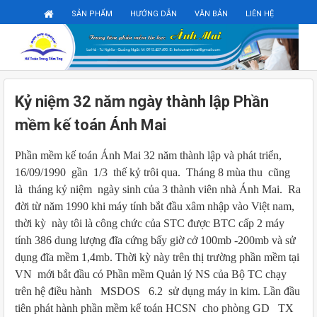
Đăng ký
Đăng nhập
SẢN PHẨM
HƯỚNG DẪN
VĂN BẢN
LIÊN HỆ
Kỷ niệm 32 năm ngày thành lập Phần
mềm kế toán Ánh Mai
Phần mềm kế toán Ánh Mai 32 năm thành lập và phát triển,
16/09/1990 gần 1/3 thế kỷ trôi qua. Tháng 8 mùa thu cũng
là tháng kỷ niệm ngày sinh của 3 thành viên nhà Ánh Mai. Ra
đời từ năm 1990 khi máy tính bắt đầu xâm nhập vào Việt nam,
thời kỳ này tôi là công chức của STC được BTC cấp 2 máy
tính 386 dung lượng đĩa cứng bấy giờ cở 100mb -200mb và sử
dụng đĩa mềm 1,4mb. Thời kỳ này trên thị trường phần mềm tại
VN mới bắt đầu có Phần mềm Quản lý NS của Bộ TC chạy
trên hệ điều hành MSDOS 6.2 sử dụng máy in kim. Lần đầu
tiên phát hành phần mềm kế toán HCSN cho phòng GD TX