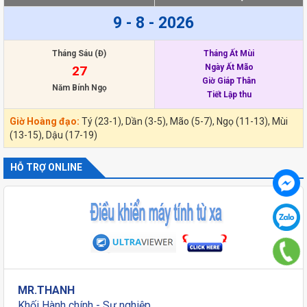
9 - 8 - 2026
Tháng Sáu (Đ)
Tháng Ất Mùi
Ngày Ất Mão
27
Giờ Giáp Thân
Năm Bính Ngọ
Tiết Lập thu
Giờ Hoàng đạo:
Tý (23-1), Dần (3-5), Mão (5-7), Ngọ (11-13), Mùi
(13-15), Dậu (17-19)
HỖ TRỢ ONLINE
MR.THANH
Khối Hành chính - Sự nghiệp