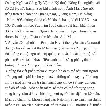
Quảng Ngãi và Công Ty Vật tư Kỷ thuật Nông lâm nghiệp với
35 đại lý, cửa hàng. Sau khi thành công Ánh Mai cũng nổi
tiếng trên địa bàn tỉnh Quảng ngãi, Quảng Nam, Đà Nẳng...
Năm 1995 chúng tôi đã có 50 khách hàng khối HCSN và
100 Doanh nghiệp. Sau năm 1995 cũng xuất hiện khá nhiều
đơn vị viết phần mềm. Người dung vẫn đánh giá chưa ai qua
được chất lượng Phần mềm kế toán Ánh Mai.
Với gần 20 loại phần mềm quản lý viết theo yêu cầu của người
dung, chủ yếu ai biết thì tự lên mạng tải về để sử dụng, chúng
tôi không có đội ngũ tiếp thị quảng cáo và áp đặt như một số
phần mềm kế toán khác. Nếu cạnh tranh sằng phẳng thì số
lượng đơn vị sử dụng cũng khá nhiều.
Chúng tôi viết phần mềm vì mục đích đam mê hầu như người
sử dụng miễn phí là chủ yếu hoặc những năm này người dung
chỉ trả một lần và chỉ trả tiền nâng cấp khi có sự thay đổi của
chế độ kế toán. Một phần mềm kế toán có thể sử dụng song
song hang trăm đơn vị thích hợp với người làm dịch vụ kế toán.
Mặc dù chúng tôi không nâng cấp Ngôn ngữ lập trình , sử dụng
ngôn ngữ lập trình Microsoft có từ năm 1995, nhưng giải thuật