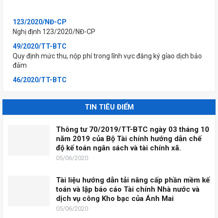
123/2020/NĐ-CP
Nghị định 123/2020/NĐ-CP
49/2020/TT-BTC
Quy định mức thu, nộp phí trong lĩnh vực đăng ký gỉao dịch bảo
đảm
46/2020/TT-BTC
Quy định mức thu, nộp phí, lệ phí trong lĩnh vực hàng không
45/2020/TT-BTC
TIN TIÊU ĐIỂM
Quy định mức thu, nộp phí đăng ký (xác nhận) sử dụng mã số
mã vạch nước ngoài và lệ phí sở hữu công nghiệp
Thông tư 70/2019/TT-BTC ngày 03 tháng 10
44/2020/TT-BTC
năm 2019 của Bộ Tài chính hướng dẫn chế
Quy định mức thu, nộp phí thẩm định kỉnh doanh hàng hoá, dịch
độ kế toán ngân sách và tài chính xã.
vụ hạn chế kinh doanh; hàng hoá, dịch vụ kinh doanh có đỉều
05/06/2020
kiện thuộc lĩnh vực thương mại và lệ phí cấp Giấy phép thành
lập Sở Giao dịch...
Tài liệu hướng dẫn tải nâng cấp phần mềm kế
43/2020/TT-BTC
toán và lập báo cáo Tài chính Nhà nước và
Quy định mức thu, nộp phí thẩm định nội dung tài liệu không
dịch vụ công Kho bạc của Ánh Mai
kinh doanh để cấp giấy phép xuất bản, lệ phí cấp giấy phép
05/06/2020
nhập khẩu xuất bản phẩm không kinh doanh, lệ phí đăng ký