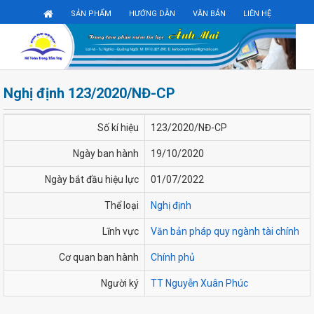
Đăng ký
Đăng nhập
SẢN PHẨM
HƯỚNG DẪN
VĂN BẢN
LIÊN HỆ
Nghị định 123/2020/NĐ-CP
Số kí hiệu
123/2020/NĐ-CP
Ngày ban hành
19/10/2020
Ngày bắt đầu hiệu lực
01/07/2022
Thể loại
Nghị định
Lĩnh vực
Văn bản pháp quy ngành tài chính
Cơ quan ban hành
Chính phủ
Người ký
TT Nguyễn Xuân Phúc