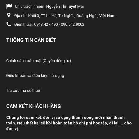
vực kế toán, kiểm toán độc lập
Chịu trách nhiệm:
Nguyễn Thị Tuyết Mai
38/2020/TT-BTC
Địa chỉ:
Khối 3, TT La Hà, Tư Nghĩa, Quảng Ngãi, Việt Nam
Bãi bỏ một số văn bản quy phạm pháp luật do Bộ trưởng Bộ Tài
Điện thoại:
0913.427.490 - 090.542.9002
chính ban hành trong lĩnh vực Kho bạc Nhà nước và ngân sách
nhà nước
THÔNG TIN CẦN BIẾT
123/2020/NĐ-CP
Nghị định 123/2020/NĐ-CP
49/2020/TT-BTC
Chính sách bảo mật (Quyền riêng tư)
Quy định mức thu, nộp phí trong lĩnh vực đăng ký gỉao dịch bảo
đảm
Điều khoản và điều kiện sử dụng
46/2020/TT-BTC
Quy định mức thu, nộp phí, lệ phí trong lĩnh vực hàng không
Tra cứu mã số thuế
45/2020/TT-BTC
Quy định mức thu, nộp phí đăng ký (xác nhận) sử dụng mã số
CAM KẾT KHÁCH HÀNG
mã vạch nước ngoài và lệ phí sở hữu công nghiệp
Chúng tôi cam kết: đơn vị sử dụng thành công mới nhận thanh
44/2020/TT-BTC
toán. Nếu thất bại sẽ bồi hoàn toàn bộ chi phí học tập, đi lại ... cho
Quy định mức thu, nộp phí thẩm định kỉnh doanh hàng hoá, dịch
đơn vị.
vụ hạn chế kinh doanh; hàng hoá, dịch vụ kinh doanh có đỉều
kiện thuộc lĩnh vực thương mại và lệ phí cấp Giấy phép thành