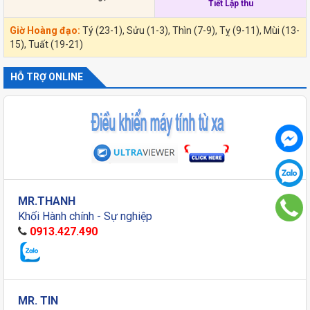
Tiết Lập thu
Giờ Hoàng đạo:
Tý (23-1), Sửu (1-3), Thìn (7-9), Tỵ (9-11), Mùi (13-
15), Tuất (19-21)
HỖ TRỢ ONLINE
MR.THANH
Khối Hành chính - Sự nghiệp
0913.427.490
MR. TIN