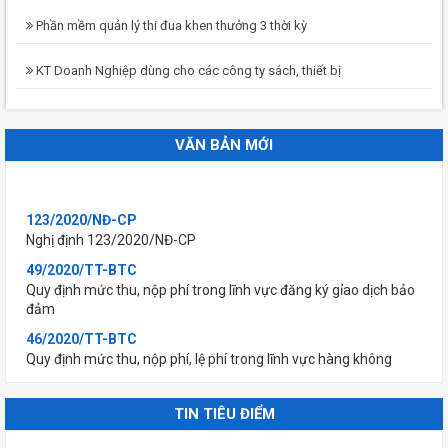
Phần mềm quản lý thi đua khen thưởng 3 thời kỳ
KT Doanh Nghiệp dùng cho các công ty sách, thiết bị
VĂN BẢN MỚI
123/2020/NĐ-CP
Nghị định 123/2020/NĐ-CP
49/2020/TT-BTC
Quy định mức thu, nộp phí trong lĩnh vực đăng ký gỉao dịch bảo
đảm
46/2020/TT-BTC
Quy định mức thu, nộp phí, lệ phí trong lĩnh vực hàng không
45/2020/TT-BTC
Quy định mức thu, nộp phí đăng ký (xác nhận) sử dụng mã số
TIN TIÊU ĐIỂM
mã vạch nước ngoài và lệ phí sở hữu công nghiệp
44/2020/TT-BTC