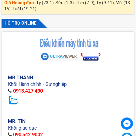
Giờ Hoàng đạo:
Tý (23-1), Sửu (1-3), Thìn (7-9), Tỵ (9-11), Mùi (13-
15), Tuất (19-21)
HỖ TRỢ ONLINE
MR.THANH
Khối Hành chính - Sự nghiệp
0913.427.490
MR. TIN
Khối giáo dục
090.542.9002