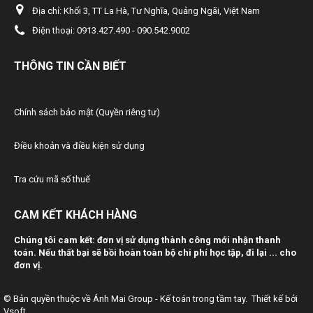
Địa chỉ:
Khối 3, TT La Hà, Tư Nghĩa, Quảng Ngãi, Việt Nam
38/2020/TT-BTC
Điện thoại:
0913.427.490 - 090.542.9002
Bãi bỏ một số văn bản quy phạm pháp luật do Bộ trưởng Bộ Tài
chính ban hành trong lĩnh vực Kho bạc Nhà nước và ngân sách
nhà nước
THÔNG TIN CẦN BIẾT
123/2020/NĐ-CP
Nghị định 123/2020/NĐ-CP
Chính sách bảo mật (Quyền riêng tư)
49/2020/TT-BTC
Quy định mức thu, nộp phí trong lĩnh vực đăng ký gỉao dịch bảo
Điều khoản và điều kiện sử dụng
đảm
46/2020/TT-BTC
Tra cứu mã số thuế
Quy định mức thu, nộp phí, lệ phí trong lĩnh vực hàng không
45/2020/TT-BTC
CAM KẾT KHÁCH HÀNG
Quy định mức thu, nộp phí đăng ký (xác nhận) sử dụng mã số
mã vạch nước ngoài và lệ phí sở hữu công nghiệp
Chúng tôi cam kết: đơn vị sử dụng thành công mới nhận thanh
toán. Nếu thất bại sẽ bồi hoàn toàn bộ chi phí học tập, đi lại ... cho
44/2020/TT-BTC
đơn vị.
Quy định mức thu, nộp phí thẩm định kỉnh doanh hàng hoá, dịch
vụ hạn chế kinh doanh; hàng hoá, dịch vụ kinh doanh có đỉều
kiện thuộc lĩnh vực thương mại và lệ phí cấp Giấy phép thành
© Bản quyền thuộc về
Ánh Mai Group - Kế toán trong tầm tay
.
Thiết kế bởi
lập Sở Giao dịch...
Vsoft
.