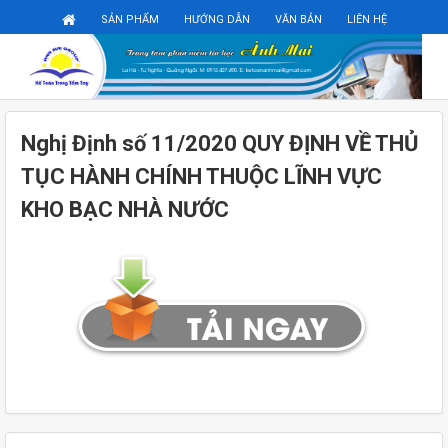
Đăng ký
Đăng nhập
SẢN PHẨM
HƯỚNG DẪN
VĂN BẢN
LIÊN HỆ
Nghị Định số 11/2020 QUY ĐỊNH VỀ THỦ
TỤC HÀNH CHÍNH THUỘC LĨNH VỰC
KHO BẠC NHÀ NƯỚC