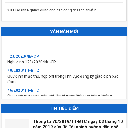
KT Doanh Nghiệp dùng cho các công ty sách, thiết bị
VĂN BẢN MỚI
123/2020/NĐ-CP
Nghị định 123/2020/NĐ-CP
49/2020/TT-BTC
Quy định mức thu, nộp phí trong lĩnh vực đăng ký gỉao dịch bảo
đảm
46/2020/TT-BTC
Quy định mức thu, nộp phí, lệ phí trong lĩnh vực hàng không
45/2020/TT-BTC
Quy định mức thu, nộp phí đăng ký (xác nhận) sử dụng mã số
TIN TIÊU ĐIỂM
mã vạch nước ngoài và lệ phí sở hữu công nghiệp
Thông tư 70/2019/TT-BTC ngày 03 tháng 10
44/2020/TT-BTC
năm 2019 của Bộ Tài chính hướng dẫn chế
Quy định mức thu, nộp phí thẩm định kỉnh doanh hàng hoá, dịch