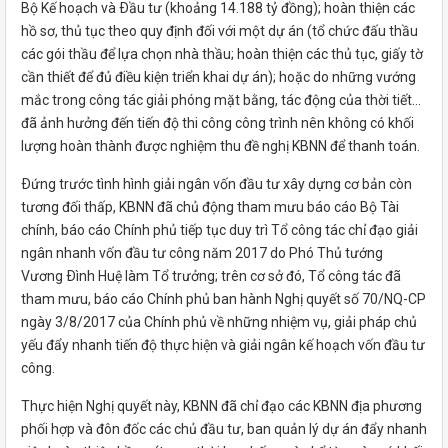
Bộ Kế hoạch và Ðầu tư (khoảng 14.188 tỷ đồng); hoàn thiện các
hồ sơ, thủ tục theo quy định đối với một dự án (tổ chức đấu thầu
các gói thầu để lựa chọn nhà thầu; hoàn thiện các thủ tục, giấy tờ
cần thiết để đủ điều kiện triển khai dự án); hoặc do những vướng
mắc trong công tác giải phóng mặt bằng, tác động của thời tiết...
đã ảnh hưởng đến tiến độ thi công công trình nên không có khối
lượng hoàn thành được nghiệm thu đề nghị KBNN để thanh toán.
Ðứng trước tình hình giải ngân vốn đầu tư xây dựng cơ bản còn
tương đối thấp, KBNN đã chủ động tham mưu báo cáo Bộ Tài
chính, báo cáo Chính phủ tiếp tục duy trì Tổ công tác chỉ đạo giải
ngân nhanh vốn đầu tư công năm 2017 do Phó Thủ tướng
Vương Ðình Huệ làm Tổ trưởng; trên cơ sở đó, Tổ công tác đã
tham mưu, báo cáo Chính phủ ban hành Nghị quyết số 70/NQ-CP
ngày 3/8/2017 của Chính phủ về những nhiệm vụ, giải pháp chủ
yếu đẩy nhanh tiến độ thực hiện và giải ngân kế hoạch vốn đầu tư
công.
Thực hiện Nghị quyết này, KBNN đã chỉ đạo các KBNN địa phương
phối hợp và đôn đốc các chủ đầu tư, ban quản lý dự án đẩy nhanh