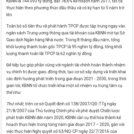
KBNN là 144.093 tỷ đồng, đạt 78,6% kế hoạch năm 2017, tất cả
thực hiện theo phương thức đấu thầu và có kỳ hạn từ 5 năm trở
lên.
Toàn bộ số tiền thu về phát hành TPCP được tập trung ngay vào
ngân sách Trung ương thông qua tài khoản của KBNN mở tại Sở
Giao dịch Ngân hàng Nhà nước. Trong 8 tháng đầu năm, tổng
khối lượng thanh toán gốc TPCP là 95 nghìn tỷ đồng; tổng khối
lượng thanh toán lãi TPCP là 62 nghìn tỷ đồng.
Để tiếp tục góp phần cùng với ngành tài chính hoàn thành nhiệm
vụ chính trị được giao; đồng thời, tạo cơ sở xây dựng và triển khai
các định hướng phát triển trong giai đoạn 2021 - 2030, trong thời
gian tới, KBNN tổ chức triển khai một số nhiệm vụ trọng tâm cụ
thể như:
Thứ nhất,
trên cơ sở Quyết định số 138/2007/QÐ-TTg ngày
21/8/2007 của Thủ tướng Chính phủ về phê duyệt Chiến lược
phát triển KBNN đến năm 2020, KBNN cần cụ thể hóa thành kế
hoạch thực hiện trong từng năm giai đoạn 2017 – 2020, gắn với
việc thực hiện Nghị quyết số 63/NQ-CP ngày 22/7/2016 của