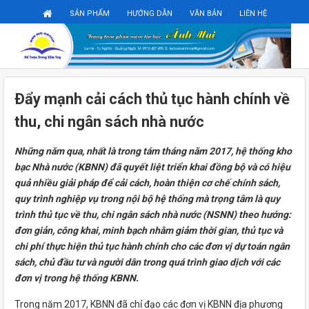
Đăng ký
Đăng nhập
SẢN PHẨM
HƯỚNG DẪN
VĂN BẢN
LIÊN HỆ
Ðẩy mạnh cải cách thủ tục hành chính về
thu, chi ngân sách nhà nước
Những năm qua, nhất là trong tám tháng năm 2017, hệ thống kho
bạc Nhà nước (KBNN) đã quyết liệt triển khai đồng bộ và có hiệu
quả nhiều giải pháp để cải cách, hoàn thiện cơ chế chính sách,
quy trình nghiệp vụ trong nội bộ hệ thống mà trọng tâm là quy
trình thủ tục về thu, chi ngân sách nhà nước (NSNN) theo hướng:
đơn giản, công khai, minh bạch nhằm giảm thời gian, thủ tục và
chi phí thực hiện thủ tục hành chính cho các đơn vị dự toán ngân
sách, chủ đầu tư và người dân trong quá trình giao dịch với các
đơn vị trong hệ thống KBNN.
Trong năm 2017, KBNN đã chỉ đạo các đơn vị KBNN địa phương