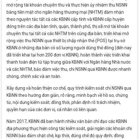
mở rộng tài khoản chuyên thu và thực hiện ủy nhiệm thu NSNN
bằng tiền mặt cho ngân hàng thương mại (NHTM) đảm nhận
theo nguyên tắc tất cả các KBNN cấp tỉnh và KBNN cấp huyện
đóng trên các địa bàn tỉnh, quận, thành phố, thị xã mở tài khoản
chuyên thu tại tất cả các NHTM trên cùng địa bàn; triển khai mở
rộng việc thu NSNN qua thiết bị chấp nhận thẻ (POS) tại trụ sở
KBNN ở những địa bàn có số lượng người dùng thẻ đông (đến nay
đã triển khai tại hơn 200 đơn vị KBNN); hoàn thành việc triển khai
thanh toán điện tử tập trung giữa KBNN với Ngân hàng Nhà nước
và các NHTM, bảo đảm việc thu, chi NSNN qua KBNN được nhanh
chóng, chính xác và an toàn.
Xây dựng và hoàn thiện cơ chế, quy trình kiểm soát chi NSNN qua
KBNN theo hướng đơn giản, rõ ràng, minh bạch về hồ sơ, chứng
từ, nội dung kiểm soát; đồng thời, phân định rõ trách nhiệm,
quyền hạn của các đơn vị, cá nhân có liên quan.
Năm 2017, KBNN đã ban hành nhiều văn bản chỉ đạo các KBNN
địa phương thực hiện công tác kiểm soát, giải ngân các khoản chi
NSNN bảo đảm chặt chẽ, kịp thời, đúng chế độ quy định; đồng