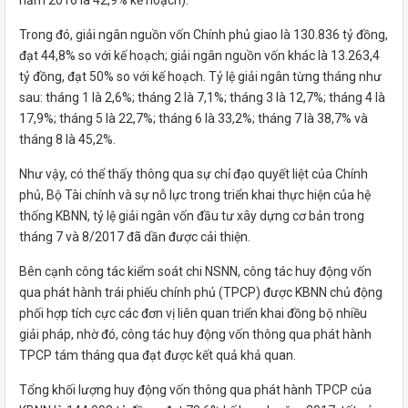
năm 2016 là 42,9% kế hoạch).
Trong đó, giải ngân nguồn vốn Chính phủ giao là 130.836 tỷ đồng,
đạt 44,8% so với kế hoạch; giải ngân nguồn vốn khác là 13.263,4
tỷ đồng, đạt 50% so với kế hoạch. Tỷ lệ giải ngân từng tháng như
sau: tháng 1 là 2,6%; tháng 2 là 7,1%; tháng 3 là 12,7%; tháng 4 là
17,9%; tháng 5 là 22,7%; tháng 6 là 33,2%; tháng 7 là 38,7% và
tháng 8 là 45,2%.
Như vậy, có thể thấy thông qua sự chỉ đạo quyết liệt của Chính
phủ, Bộ Tài chính và sự nỗ lực trong triển khai thực hiện của hệ
thống KBNN, tỷ lệ giải ngân vốn đầu tư xây dựng cơ bản trong
tháng 7 và 8/2017 đã dần được cải thiện.
Bên cạnh công tác kiểm soát chi NSNN, công tác huy động vốn
qua phát hành trái phiếu chính phủ (TPCP) được KBNN chủ động
phối hợp tích cực các đơn vị liên quan triển khai đồng bộ nhiều
giải pháp, nhờ đó, công tác huy động vốn thông qua phát hành
TPCP tám tháng qua đạt được kết quả khả quan.
Tổng khối lượng huy động vốn thông qua phát hành TPCP của