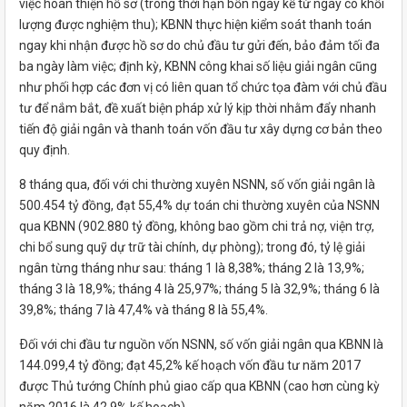
việc hoàn thiện hồ sơ (trong thời hạn bốn ngày kể từ ngày có khối
lượng được nghiệm thu); KBNN thực hiện kiểm soát thanh toán
ngay khi nhận được hồ sơ do chủ đầu tư gửi đến, bảo đảm tối đa
ba ngày làm việc; định kỳ, KBNN công khai số liệu giải ngân cũng
như phối hợp các đơn vị có liên quan tổ chức tọa đàm với chủ đầu
tư để nắm bắt, đề xuất biện pháp xử lý kịp thời nhằm đẩy nhanh
tiến độ giải ngân và thanh toán vốn đầu tư xây dựng cơ bản theo
quy định.
8 tháng qua, đối với chi thường xuyên NSNN, số vốn giải ngân là
500.454 tỷ đồng, đạt 55,4% dự toán chi thường xuyên của NSNN
qua KBNN (902.880 tỷ đồng, không bao gồm chi trả nợ, viện trợ,
chi bổ sung quỹ dự trữ tài chính, dự phòng); trong đó, tỷ lệ giải
ngân từng tháng như sau: tháng 1 là 8,38%; tháng 2 là 13,9%;
tháng 3 là 18,9%; tháng 4 là 25,97%; tháng 5 là 32,9%; tháng 6 là
39,8%; tháng 7 là 47,4% và tháng 8 là 55,4%.
Ðối với chi đầu tư nguồn vốn NSNN, số vốn giải ngân qua KBNN là
144.099,4 tỷ đồng; đạt 45,2% kế hoạch vốn đầu tư năm 2017
được Thủ tướng Chính phủ giao cấp qua KBNN (cao hơn cùng kỳ