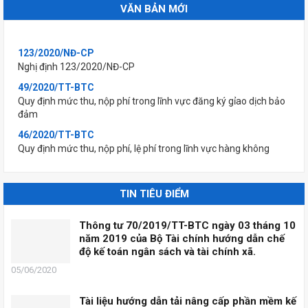
VĂN BẢN MỚI
123/2020/NĐ-CP
Nghị định 123/2020/NĐ-CP
49/2020/TT-BTC
Quy định mức thu, nộp phí trong lĩnh vực đăng ký gỉao dịch bảo
đảm
46/2020/TT-BTC
Quy định mức thu, nộp phí, lệ phí trong lĩnh vực hàng không
45/2020/TT-BTC
Quy định mức thu, nộp phí đăng ký (xác nhận) sử dụng mã số
mã vạch nước ngoài và lệ phí sở hữu công nghiệp
TIN TIÊU ĐIỂM
44/2020/TT-BTC
Quy định mức thu, nộp phí thẩm định kỉnh doanh hàng hoá, dịch
vụ hạn chế kinh doanh; hàng hoá, dịch vụ kinh doanh có đỉều
Thông tư 70/2019/TT-BTC ngày 03 tháng 10
kiện thuộc lĩnh vực thương mại và lệ phí cấp Giấy phép thành
năm 2019 của Bộ Tài chính hướng dẫn chế
lập Sở Giao dịch...
độ kế toán ngân sách và tài chính xã.
43/2020/TT-BTC
05/06/2020
Quy định mức thu, nộp phí thẩm định nội dung tài liệu không
kinh doanh để cấp giấy phép xuất bản, lệ phí cấp giấy phép
Tài liệu hướng dẫn tải nâng cấp phần mềm kế