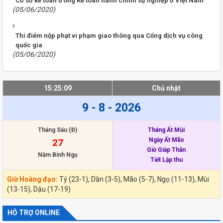
Cơ sở kế toán trong Kế toán hành chính sự nghiệp ở Việt Nam
(05/06/2020)
Thí điểm nộp phạt vi phạm giao thông qua Cổng dịch vụ công
quốc gia
(05/06/2020)
15:25:10
Chủ nhật
9 - 8 - 2026
Tháng Sáu (Đ)
Tháng Ất Mùi
Ngày Ất Mão
27
Giờ Giáp Thân
Năm Bính Ngọ
Tiết Lập thu
Giờ Hoàng đạo:
Tý (23-1), Dần (3-5), Mão (5-7), Ngọ (11-13), Mùi
(13-15), Dậu (17-19)
HỖ TRỢ ONLINE