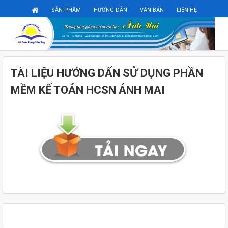
Đăng ký
Đăng nhập
SẢN PHẨM
HƯỚNG DẪN
VĂN BẢN
LIÊN HỆ
TÀI LIỆU HƯỚNG DẤN SỬ DỤNG PHẦN
MỀM KẾ TOÁN HCSN ÁNH MAI