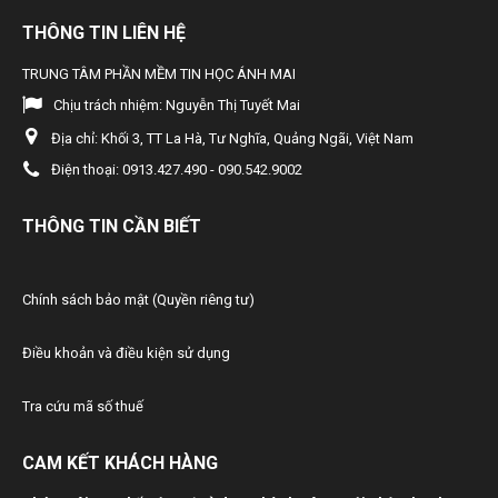
định số...
THÔNG TIN LIÊN HỆ
39/2020/TT-BTC
Sửa đổi, bổ sung chế độ báo cáo tại một số Thông tư trong lĩnh
TRUNG TÂM PHẦN MỀM TIN HỌC ÁNH MAI
vực kế toán, kiểm toán độc lập
Chịu trách nhiệm:
Nguyễn Thị Tuyết Mai
38/2020/TT-BTC
Địa chỉ:
Khối 3, TT La Hà, Tư Nghĩa, Quảng Ngãi, Việt Nam
Bãi bỏ một số văn bản quy phạm pháp luật do Bộ trưởng Bộ Tài
chính ban hành trong lĩnh vực Kho bạc Nhà nước và ngân sách
Điện thoại:
0913.427.490 - 090.542.9002
nhà nước
THÔNG TIN CẦN BIẾT
123/2020/NĐ-CP
Nghị định 123/2020/NĐ-CP
49/2020/TT-BTC
Chính sách bảo mật (Quyền riêng tư)
Quy định mức thu, nộp phí trong lĩnh vực đăng ký gỉao dịch bảo
đảm
Điều khoản và điều kiện sử dụng
46/2020/TT-BTC
Quy định mức thu, nộp phí, lệ phí trong lĩnh vực hàng không
Tra cứu mã số thuế
45/2020/TT-BTC
Quy định mức thu, nộp phí đăng ký (xác nhận) sử dụng mã số
CAM KẾT KHÁCH HÀNG
mã vạch nước ngoài và lệ phí sở hữu công nghiệp
44/2020/TT-BTC