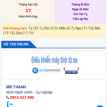
Tháng Sáu (Đ)
Tháng Ất Mùi
Ngày Ất Mão
27
Giờ Tân Tỵ
Năm Bính Ngọ
Tiết Lập thu
Giờ Hoàng đạo:
Tý (23-1), Dần (3-5), Mão (5-7), Ngọ (11-13), Mùi
(13-15), Dậu (17-19)
HỖ TRỢ ONLINE
MR.THANH
Khối Hành chính - Sự nghiệp
0913.427.490