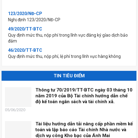
123/2020/NĐ-CP
Nghị định 123/2020/NĐ-CP
49/2020/TT-BTC
Quy định mức thu, nộp phí trong lĩnh vực đăng ký gỉao dịch bảo
đảm
46/2020/TT-BTC
Quy định mức thu, nộp phí, lệ phí trong lĩnh vực hàng không
45/2020/TT-BTC
Quy định mức thu, nộp phí đăng ký (xác nhận) sử dụng mã số
mã vạch nước ngoài và lệ phí sở hữu công nghiệp
TIN TIÊU ĐIỂM
44/2020/TT-BTC
Thông tư 70/2019/TT-BTC ngày 03 tháng 10
Quy định mức thu, nộp phí thẩm định kỉnh doanh hàng hoá, dịch
năm 2019 của Bộ Tài chính hướng dẫn chế
vụ hạn chế kinh doanh; hàng hoá, dịch vụ kinh doanh có đỉều
độ kế toán ngân sách và tài chính xã.
kiện thuộc lĩnh vực thương mại và lệ phí cấp Giấy phép thành
lập Sở Giao dịch...
05/06/2020
43/2020/TT-BTC
Quy định mức thu, nộp phí thẩm định nội dung tài liệu không
Tài liệu hướng dẫn tải nâng cấp phần mềm kế
kinh doanh để cấp giấy phép xuất bản, lệ phí cấp giấy phép
toán và lập báo cáo Tài chính Nhà nước và
nhập khẩu xuất bản phẩm không kinh doanh, lệ phí đăng ký
dịch vụ công Kho bạc của Ánh Mai