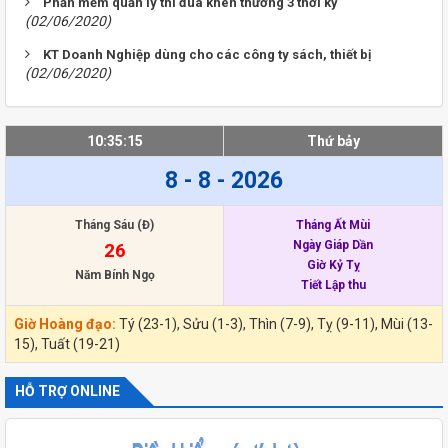
Phần mềm quản lý thi đua khen thưởng 3 thời kỳ
(02/06/2020)
KT Doanh Nghiệp dùng cho các công ty sách, thiết bị
(02/06/2020)
10:35:15
Thứ bảy
8 - 8 - 2026
Tháng Sáu (Đ)
Tháng Ất Mùi
Ngày Giáp Dần
26
Giờ Kỷ Tỵ
Năm Bính Ngọ
Tiết Lập thu
Giờ Hoàng đạo:
Tý (23-1), Sửu (1-3), Thìn (7-9), Tỵ (9-11), Mùi (13-
15), Tuất (19-21)
HỖ TRỢ ONLINE