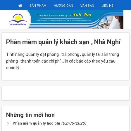
Đăng ký
Đăng nhập
SẢN PHẨM
HƯỚNG DẪN
VĂN BẢN
LIÊN HỆ
Phần mềm quản lý khách sạn , Nhà Nghỉ
Tính năng Quản lý đặt phòng , trả phòng , quản lý tài sản trong
phòng , thanh toán các chi phí ... in các báo cáo theo yêu cầu
quản lý.
Những tin mới hơn
(02/06/2020)
Phần mềm quản lý học phí