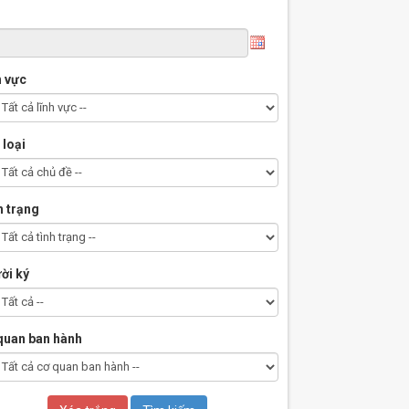
h vực
 loại
h trạng
ời ký
quan ban hành