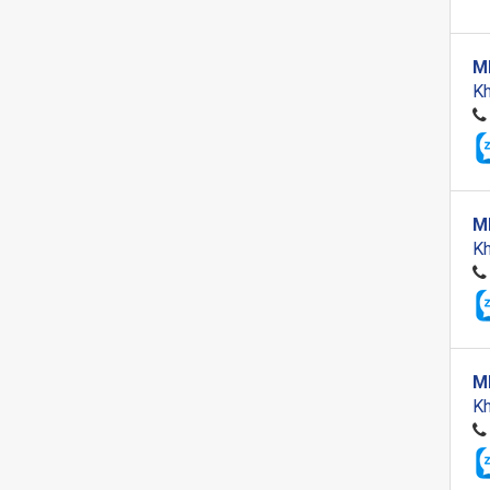
M
Kh
M
Kh
M
Kh