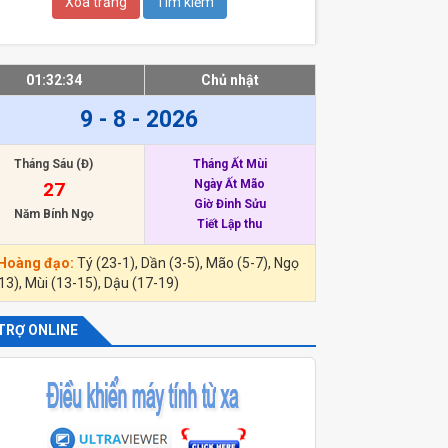
01:32:34
Chủ nhật
9 - 8 - 2026
Tháng Sáu (Đ)
Tháng Ất Mùi
Ngày Ất Mão
27
Giờ Đinh Sửu
Năm Bính Ngọ
Tiết Lập thu
 Hoàng đạo:
Tý (23-1), Dần (3-5), Mão (5-7), Ngọ
13), Mùi (13-15), Dậu (17-19)
TRỢ ONLINE