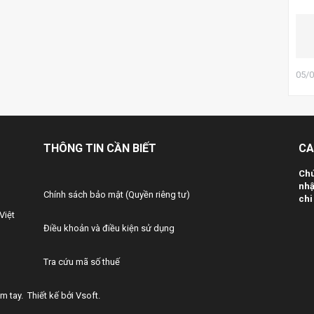
bả
41
Sử
21
qu
05/
dụ
cả
40
Hu
ki
THÔNG TIN CẦN BIẾT
CA
CP
ti
Chú
nhậ
39
Chính sách bảo mật (Quyền riêng tư)
chi 
Sử
Việt
tư
Điều khoản và điều kiện sử dụng
38
Bã
Tra cứu mã số thuế
tr
bạ
ầm tay
.
Thiết kế bởi
Vsoft
.
12