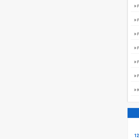
P
P
P
P
P
P
K
12
Ng