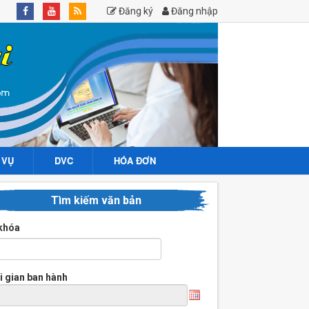
Đăng ký
Đăng nhập
 VỤ
DVC
HÓA ĐƠN
Tìm kiếm văn bản
khóa
i gian ban hành