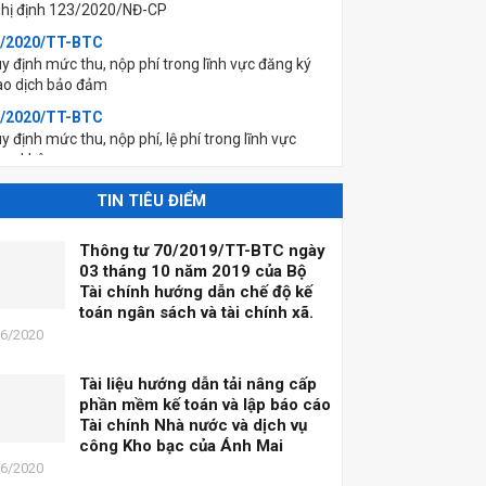
/2020/TT-BTC
y định mức thu, nộp phí trong lĩnh vực đăng ký
ao dịch bảo đảm
/2020/TT-BTC
y định mức thu, nộp phí, lệ phí trong lĩnh vực
ng không
/2020/TT-BTC
y định mức thu, nộp phí đăng ký (xác nhận) sử
TIN TIÊU ĐIỂM
ng mã số mã vạch nước ngoài và lệ phí sở hữu
ng nghiệp
Thông tư 70/2019/TT-BTC ngày
/2020/TT-BTC
03 tháng 10 năm 2019 của Bộ
y định mức thu, nộp phí thẩm định kỉnh doanh
Tài chính hướng dẫn chế độ kế
ng hoá, dịch vụ hạn chế kinh doanh; hàng hoá,
toán ngân sách và tài chính xã.
ch vụ kinh doanh có đỉều kiện thuộc lĩnh vực
06/2020
ương mại và lệ phí cấp Giấy phép thành lập Sở
ao dịch...
Tài liệu hướng dẫn tải nâng cấp
/2020/TT-BTC
phần mềm kế toán và lập báo cáo
y định mức thu, nộp phí thẩm định nội dung tài
Tài chính Nhà nước và dịch vụ
ệu không kinh doanh để cấp giấy phép xuất bản,
công Kho bạc của Ánh Mai
 phí cấp giấy phép nhập khẩu xuất bản phẩm
06/2020
ông kinh doanh, lệ phí đăng ký nhập khẩu xuất