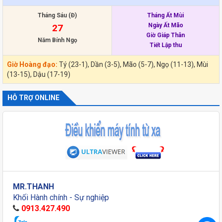
Tháng Sáu (Đ)
Tháng Ất Mùi
Ngày Ất Mão
27
Giờ Giáp Thân
Năm Bính Ngọ
Tiết Lập thu
Giờ Hoàng đạo:
Tý (23-1), Dần (3-5), Mão (5-7), Ngọ (11-13), Mùi
(13-15), Dậu (17-19)
HỖ TRỢ ONLINE
MR.THANH
Khối Hành chính - Sự nghiệp
0913.427.490