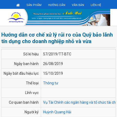
Đăng ký
Đăng nhập
SẢN PHẨM
HƯỚNG DẪN
VĂN BẢN
LIÊN HỆ
Hướng dẫn cơ chế xử lý rủi ro của Quỹ bảo lãnh
tín dụng cho doanh nghiệp nhỏ và vừa
Số kí hiệu
57/2019/TT-BTC
Ngày ban hành
26/08/2019
Ngày bắt đầu hiệu lực
15/10/2019
Thể loại
Thông tư
Lĩnh vực
Cơ quan ban hành
Vụ Tài Chính các ngân hàng và tổ chức tài ch
Người ký
Huỳnh Quang Hải